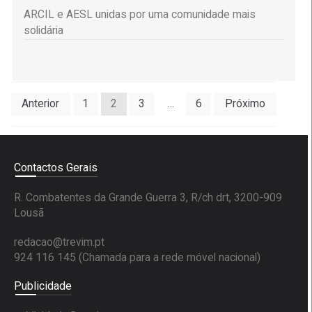
ARCIL e AESL unidas por uma comunidade mais
solidária
Paginação
Anterior
1
2
3
…
6
Próximo
dos
conteúdos
Contactos Gerais
R. Combatentes da Grande Guerra 3, R/ch drt, 3200-909
Lousã
redacao@trevim.pt
924 116 145
(Chamada para a rede móvel nacional)
Publicidade