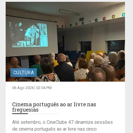
CULTURA
06 Ago 2026
02:04 PM
Cinema português ao ar livre nas
freguesias
Até setembro, o CineClube 47 dinamiza sessões
de cinema português ao ar livre nas cinco