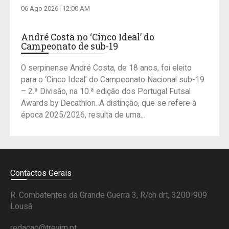
06 Ago 2026
12:00 AM
André Costa no ‘Cinco Ideal’ do
Campeonato de sub-19
O serpinense André Costa, de 18 anos, foi eleito
para o ‘Cinco Ideal’ do Campeonato Nacional sub-19
– 2.ª Divisão, na 10.ª edição dos Portugal Futsal
Awards by Decathlon. A distinção, que se refere à
época 2025/2026, resulta de uma...
Contactos Gerais
R. Combatentes da Grande Guerra 3, R/ch drt, 3200-909
Lousã
redacao@trevim.pt