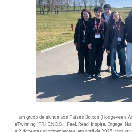
– um grupo de alunos aos Países Baixos (Hoogeveen, Ame
eTwinning “F.R.I.E.N.D.S. –Feel, Read, Inspire, Engage, N
e 2 docentes acompanhantes, em abril de 2025, com ativ