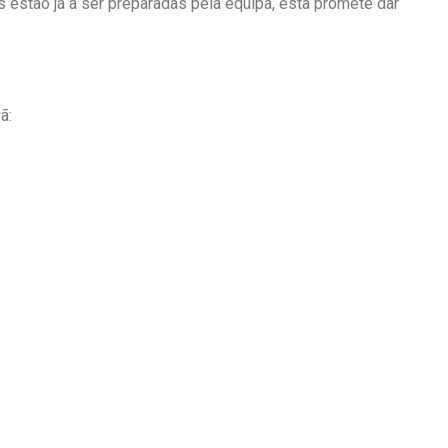
s estão já a ser preparadas pela equipa, esta promete dar
ã: