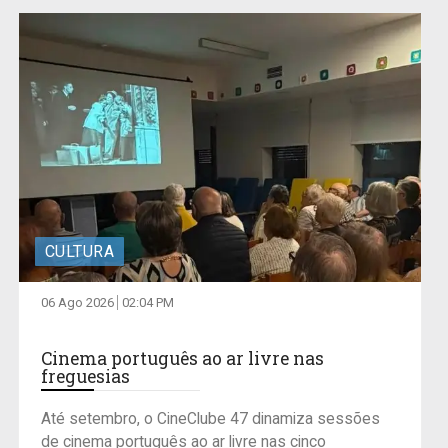
CULTURA
06 Ago 2026
02:04 PM
Cinema português ao ar livre nas
freguesias
Até setembro, o CineClube 47 dinamiza sessões
de cinema português ao ar livre nas cinco