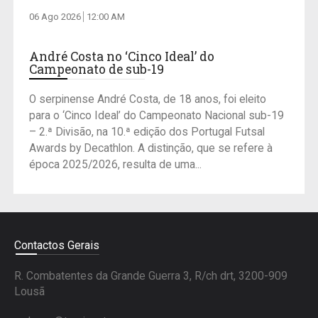
06 Ago 2026
12:00 AM
André Costa no ‘Cinco Ideal’ do
Campeonato de sub-19
O serpinense André Costa, de 18 anos, foi eleito
para o ‘Cinco Ideal’ do Campeonato Nacional sub-19
– 2.ª Divisão, na 10.ª edição dos Portugal Futsal
Awards by Decathlon. A distinção, que se refere à
época 2025/2026, resulta de uma...
Contactos Gerais
R. Combatentes da Grande Guerra 3, R/ch drt, 3200-909
Lousã