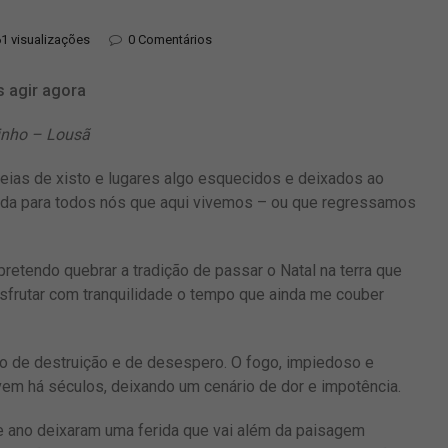
1 visualizações
0 Comentários
 agir agora
rinho – Lousã
deias de xisto e lugares algo esquecidos e deixados ao
vida para todos nós que aqui vivemos – ou que regressamos
pretendo quebrar a tradição de passar o Natal na terra que
sfrutar com tranquilidade o tempo que ainda me couber
co de destruição e de desespero. O fogo, impiedoso e
vem há séculos, deixando um cenário de dor e impotência.
 ano deixaram uma ferida que vai além da paisagem