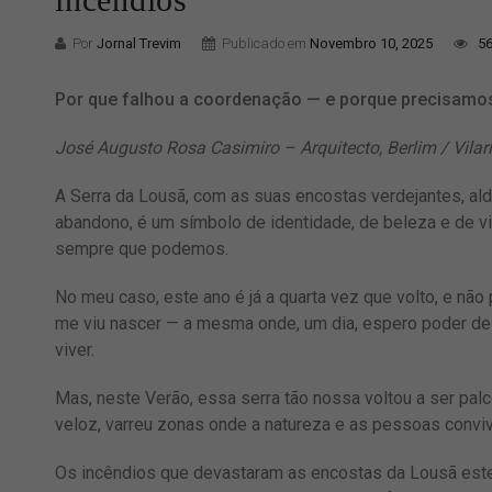
Por
Jornal Trevim
Publicado em
Novembro 10, 2025
56
Por que falhou a coordenação — e porque precisamos
José Augusto Rosa Casimiro – Arquitecto, Berlim / Vila
A Serra da Lousã, com as suas encostas verdejantes, al
abandono, é um símbolo de identidade, de beleza e de 
sempre que podemos.
No meu caso, este ano é já a quarta vez que volto, e não 
me viu nascer — a mesma onde, um dia, espero poder de
viver.
Mas, neste Verão, essa serra tão nossa voltou a ser pal
veloz, varreu zonas onde a natureza e as pessoas convi
Os incêndios que devastaram as encostas da Lousã este