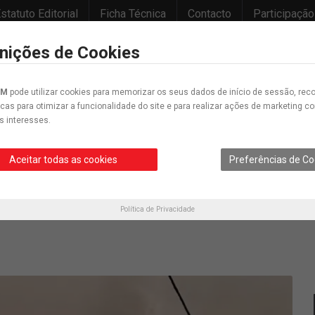
statuto Editorial
Ficha Técnica
Contacto
Participação
inições de Cookies
IM
pode utilizar cookies para memorizar os seus dados de início de sessão, reco
icas para otimizar a funcionalidade do site e para realizar ações de marketing 
s interesses.
Desporto
Educação
Cultura
Opinião
Crónica
Cartunes
Aceitar todas as cookies
Preferências de Co
nova estratégia contra os incêndios
Política de Privacidade