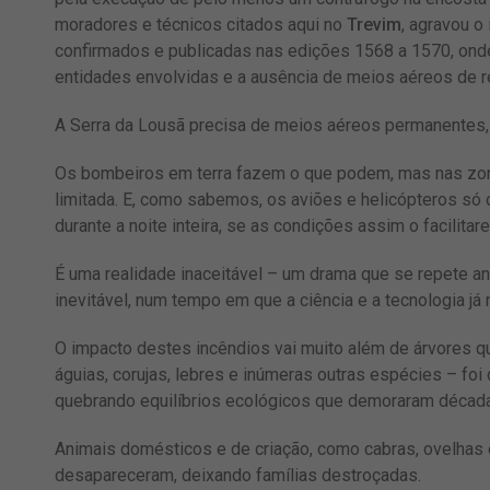
moradores e técnicos citados aqui no
Trevim
, agravou o
confirmados e publicadas nas edições 1568 a 1570, ond
entidades envolvidas e a ausência de meios aéreos de re
A Serra da Lousã precisa de meios aéreos permanentes, 
Os bombeiros em terra fazem o que podem, mas nas zonas 
limitada. E, como sabemos, os aviões e helicópteros só 
durante a noite inteira, se as condições assim o facilit
É uma realidade inaceitável – um drama que se repete a
inevitável, num tempo em que a ciência e a tecnologia já
O impacto destes incêndios vai muito além de árvores qu
águias, corujas, lebres e inúmeras outras espécies – foi 
quebrando equilíbrios ecológicos que demoraram década
Animais domésticos e de criação, como cabras, ovelhas 
desapareceram, deixando famílias destroçadas.