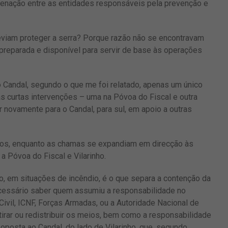
denação entre as entidades responsáveis pela prevenção e
iam proteger a serra? Porque razão não se encontravam
preparada e disponível para servir de base às operações
Candal, segundo o que me foi relatado, apenas um único
uas curtas intervenções – uma na Póvoa do Fiscal e outra
r novamente para o Candal, para sul, em apoio a outras
eos, enquanto as chamas se expandiam em direcção às
 Póvoa do Fiscal e Vilarinho.
, em situações de incêndio, é o que separa a contenção da
ecessário saber quem assumiu a responsabilidade no
ivil, ICNF, Forças Armadas, ou a Autoridade Nacional de
irar ou redistribuir os meios, bem como a responsabilidade
posta ao Candal, do lado de Vilarinho, que, segundo