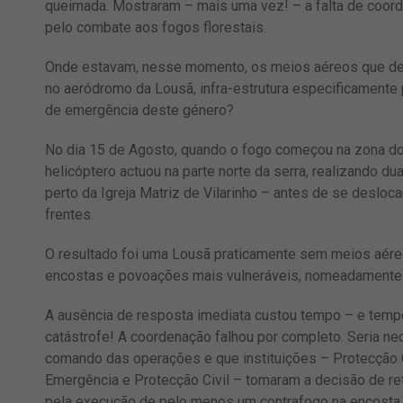
queimada. Mostraram – mais uma vez! – a falta de coor
pelo combate aos fogos florestais.
Onde estavam, nesse momento, os meios aéreos que dev
no aeródromo da Lousã, infra-estrutura especificamente 
de emergência deste género?
No dia 15 de Agosto, quando o fogo começou na zona do 
helicóptero actuou na parte norte da serra, realizando d
perto da Igreja Matriz de Vilarinho – antes de se desloca
frentes.
O resultado foi uma Lousã praticamente sem meios aér
encostas e povoações mais vulneráveis, nomeadamente a
A ausência de resposta imediata custou tempo – e tempo
catástrofe! A coordenação falhou por completo. Seria n
comando das operações e que instituições – Protecção C
Emergência e Protecção Civil – tomaram a decisão de ret
pela execução de pelo menos um contrafogo na encosta o