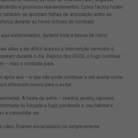
 incêndio e provocou reacendimentos. Estes factos foram
e também se apontam falhas de articulação entre as
forço durante as horas críticas do combate.
aqui estacionados, durante toda a época de risco!
altas e de difícil acesso a intervenção terrestre é
operam durante o dia. Depois das 20:00, o fogo continua –
arem – mas o combate pára.
no após ano – e que não pode continuar a ser aceite como
 nos oferecem meios para o evitar.
eimadas. A fauna da serra – veados, javalis, raposas,
dizimada ou forçada a fugir, perdendo o seu habitat e
s a consolidar-se.
e cães, ficaram encurralados ou simplesmente