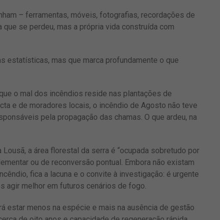
nham – ferramentas, móveis, fotografias, recordações de
a que se perdeu, mas a própria vida construída com
as estatísticas, mas que marca profundamente o que
 que o mal dos incêndios reside nas plantações de
cta e de moradores locais, o incêndio de Agosto não teve
esponsáveis pela propagação das chamas. O que ardeu, na
Lousã, a área florestal da serra é “ocupada sobretudo por
lementar ou de reconversão pontual. Embora não existam
cêndio, fica a lacuna e o convite à investigação: é urgente
s agir melhor em futuros cenários de fogo.
rá estar menos na espécie e mais na ausência de gestão
e cerca de oito anos e capacidade de regeneração rápida