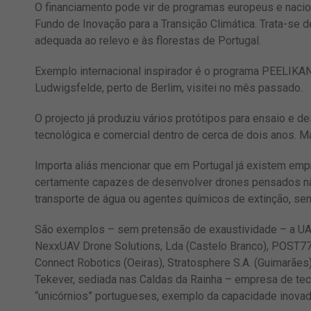
O financiamento pode vir de programas europeus e nacio
Fundo de Inovação para a Transição Climática. Trata-se 
adequada ao relevo e às florestas de Portugal.
Exemplo internacional inspirador é o programa PEELIKA
Ludwigsfelde, perto de Berlim, visitei no mês passado.
O projecto já produziu vários protótipos para ensaio e d
tecnológica e comercial dentro de cerca de dois anos. M
Importa aliás mencionar que em Portugal já existem em
certamente capazes de desenvolver drones pensados não
transporte de água ou agentes químicos de extinção, se
São exemplos – sem pretensão de exaustividade – a UAVi
NexxUAV Drone Solutions, Lda (Castelo Branco), POST77 (
Connect Robotics (Oeiras), Stratosphere S.A. (Guimarães),
Tekever, sediada nas Caldas da Rainha – empresa de tec
“unicórnios” portugueses, exemplo da capacidade inovado