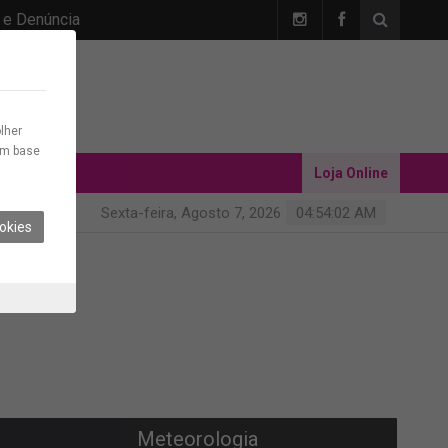
 e Denúncia
lher
com base
Loja Online
Sexta-feira, Agosto 7, 2026
04:54:04 AM
okies
Meteorologia