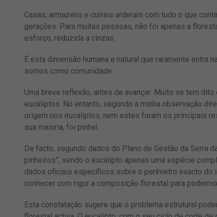
Casas, armazéns e currais arderam com tudo o que conti
gerações. Para muitas pessoas, não foi apenas a florest
esforço, reduzida a cinzas.
É esta dimensão humana e natural que raramente entra n
somos como comunidade.
Uma breve reflexão, antes de avançar: Muito se tem dito
eucaliptos. No entanto, segundo a minha observação dire
origem nos eucaliptos, nem estes foram os principais r
sua maioria, foi pinhal.
De facto, segundo dados do Plano de Gestão da Serra da 
pinheiros”, sendo o eucalipto apenas uma espécie comp
dados oficiais específicos sobre o perímetro exacto do in
conhecer com rigor a composição florestal para podermo
Esta constatação sugere que o problema estrutural pode
florestal activa. O eucalipto, com o seu ciclo de corte d