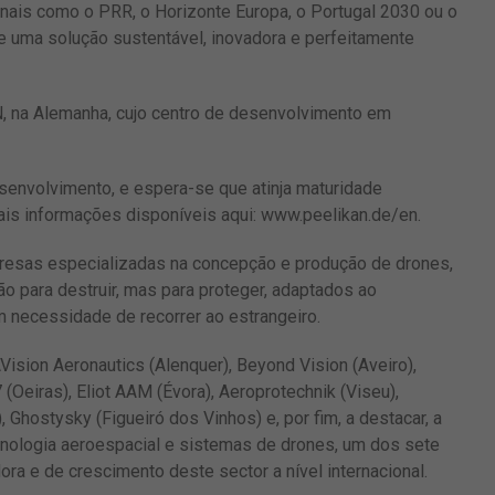
nais como o PRR, o Horizonte Europa, o Portugal 2030 ou o
de uma solução sustentável, inovadora e perfeitamente
N, na Alemanha, cujo centro de desenvolvimento em
esenvolvimento, e espera-se que atinja maturidade
ais informações disponíveis aqui:
www.peelikan.de/en
.
presas especializadas na concepção e produção de drones,
 para destruir, mas para proteger, adaptados ao
m necessidade de recorrer ao estrangeiro.
sion Aeronautics (Alenquer), Beyond Vision (Aveiro),
Oeiras), Eliot AAM (Évora), Aeroprotechnik (Viseu),
 Ghostysky (Figueiró dos Vinhos) e, por fim, a destacar, a
nologia aeroespacial e sistemas de drones, um dos sete
ra e de crescimento deste sector a nível internacional.