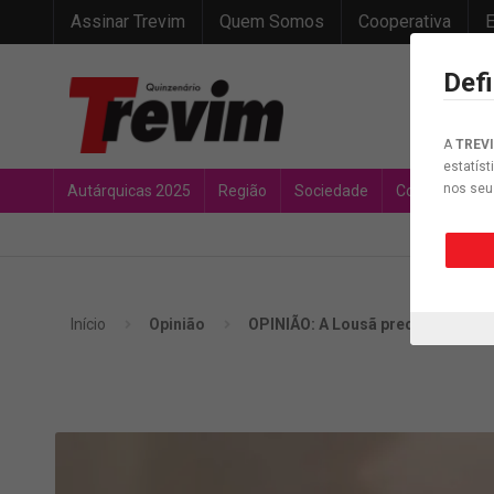
Assinar Trevim
Quem Somos
Cooperativa
E
Def
A
TREV
estatíst
nos seu
Autárquicas 2025
Região
Sociedade
Concelho
Início
Opinião
OPINIÃO: A Lousã precisa de uma 