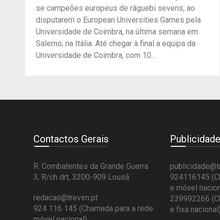
se campeões europeus de râguebi sevens, ao
disputarem o European Universities Games pela
Universidade de Coimbra, na última semana em
Salerno, na Itália. Até chegar à final a equipa da
Universidade de Coimbra, com 10...
Contactos Gerais
Publicidad
R. Combatentes da Grande Guerra
publicidade@t
3, R/ch drt, 3200-909 Lousã
924116145 (Ch
e móvel nacion
redacao@trevim.pt
239992266 (Ch
924 116 145
(Chamada para a rede
e fixa nacional
móvel nacional)