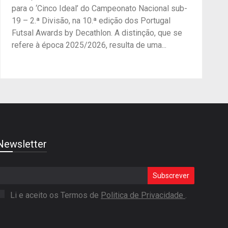
para o ‘Cinco Ideal’ do Campeonato Nacional sub-
19 – 2.ª Divisão, na 10.ª edição dos Portugal
Futsal Awards by Decathlon. A distinção, que se
refere à época 2025/2026, resulta de uma...
Newsletter
Subscrever
Li e aceito os Termos de
Politica de Privacidade
.