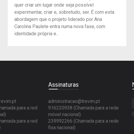
quer criar um lugar onde seja possível
experimentar, criar e, sobretudo, ser. É com esta
abordagem que o projeto liderado por Ana
Carolina Paulete entra numa nova fase, com
identidade própria e...
e
Assinaturas
revim.pt
administracao@trevim.pt
amada para a red
916220938 (Chamada para a rede
al)
móvel nacional)
amada para a red
239992266 (Chamada para a rede
)
fixa nacional)