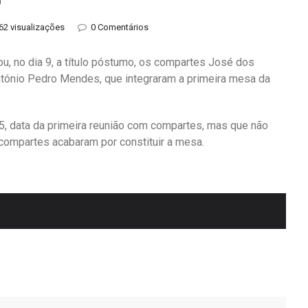
62 visualizações
0 Comentários
, no dia 9, a título póstumo, os compartes José dos
ntónio Pedro Mendes, que integraram a primeira mesa da
, data da primeira reunião com compartes, mas que não
compartes acabaram por constituir a mesa.