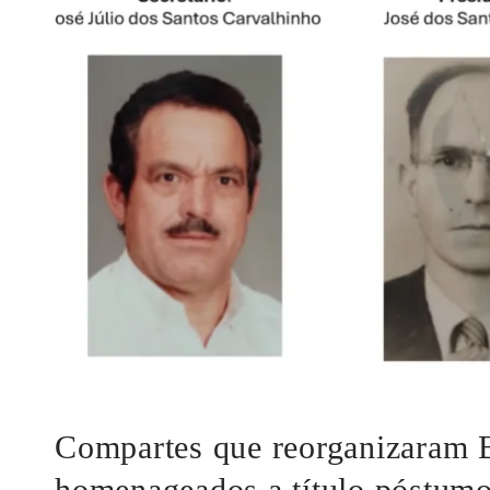
Compartes que reorganizaram B
homenageados a título póstum