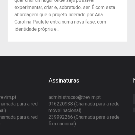
quer criar um lugar onde seja possível
experimentar, criar e, sobretudo, ser. É com esta
abordagem que o projeto liderado por Ana
Carolina Paulete entra numa nova fase, com
identidade própria e...
e
Assinaturas
revim.pt
administracao@trevim.pt
amada para a red
916220938 (Chamada para a rede
al)
móvel nacional)
amada para a red
239992266 (Chamada para a rede
)
fixa nacional)