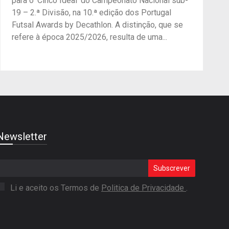
para o ‘Cinco Ideal’ do Campeonato Nacional sub-
19 – 2.ª Divisão, na 10.ª edição dos Portugal
Futsal Awards by Decathlon. A distinção, que se
refere à época 2025/2026, resulta de uma...
Newsletter
Subscrever
Li e aceito os Termos de
Politica de Privacidade
.