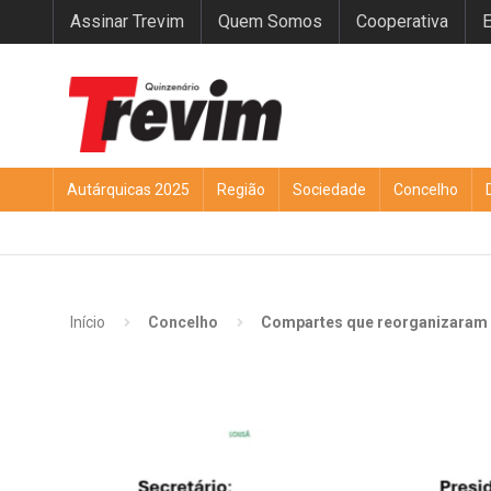
Assinar Trevim
Quem Somos
Cooperativa
E
Autárquicas 2025
Região
Sociedade
Concelho
Início
Concelho
Compartes que reorganizaram B