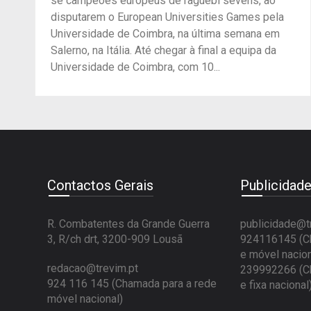
se campeões europeus de râguebi sevens, ao
disputarem o European Universities Games pela
Universidade de Coimbra, na última semana em
Salerno, na Itália. Até chegar à final a equipa da
Universidade de Coimbra, com 10...
Contactos Gerais
Publicidad
R. Combatentes da Grande Guerra
publicidade@t
3, R/ch drt, 3200-909 Lousã
924116145 (Ch
e móvel nacion
redacao@trevim.pt
239992266 (Ch
924 116 145
(Chamada para a rede
e fixa nacional
móvel nacional)