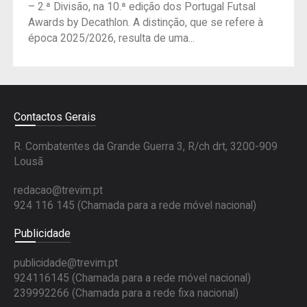
– 2.ª Divisão, na 10.ª edição dos Portugal Futsal
Awards by Decathlon. A distinção, que se refere à
época 2025/2026, resulta de uma...
Contactos Gerais
R. Combatentes da Grande Guerra 3, R/ch drt, 3200-909
Lousã
redacao@trevim.pt
924 116 145
(Chamada para a rede móvel nacional)
Publicidade
publicidade@trevim.pt
924116145 (Chamada para a rede móvel nacional)
239992266 (Chamada para a rede fixa nacional)