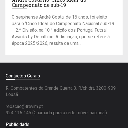
Campeonato de sub-19
O serpinense André Costa, de 18 anos, foi eleito
para o ‘Cinco Ideal’ do Campeonato Nacional sub-19
– 2.ª Divisão, na 10.ª edição dos Portugal Futsal
Awards by Decathlon. A distinção, que se refere à
época 2025/2026, resulta de uma...
Contactos Gerais
R. Combatentes da Grande Guerra 3, R/ch drt, 3200-909
Lousã
redacao@trevim.pt
924 116 145
(Chamada para a rede móvel nacional)
Publicidade