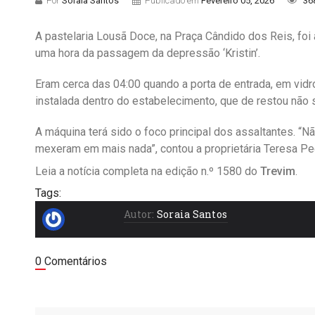
Por
Soraia Santos
Publicado em
Fevereiro 05, 2026
36
A pastelaria Lousã Doce, na Praça Cândido dos Reis, foi
uma hora da passagem da depressão ‘Kristin’.
Eram cerca das 04:00 quando a porta de entrada, em vidr
instalada dentro do estabelecimento, que de restou não s
A máquina terá sido o foco principal dos assaltantes. “N
mexeram em mais nada”, contou a proprietária Teresa P
Leia a notícia completa na edição n.º 1580 do
Trevim
.
Tags:
Autor:
Soraia Santos
0 Comentários