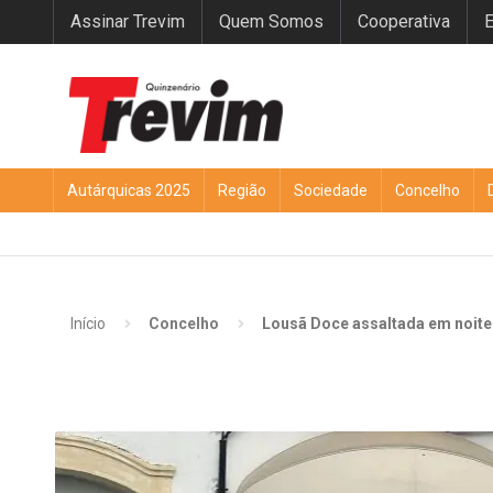
Assinar Trevim
Quem Somos
Cooperativa
E
Autárquicas 2025
Região
Sociedade
Concelho
Início
Concelho
Lousã Doce assaltada em noite