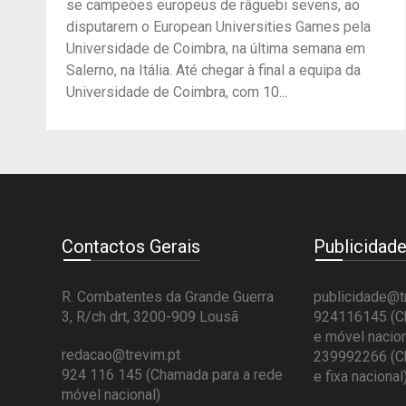
se campeões europeus de râguebi sevens, ao
disputarem o European Universities Games pela
Universidade de Coimbra, na última semana em
Salerno, na Itália. Até chegar à final a equipa da
Universidade de Coimbra, com 10...
Contactos Gerais
Publicidad
R. Combatentes da Grande Guerra
publicidade@t
3, R/ch drt, 3200-909 Lousã
924116145 (Ch
e móvel nacion
redacao@trevim.pt
239992266 (Ch
924 116 145
(Chamada para a rede
e fixa nacional
móvel nacional)