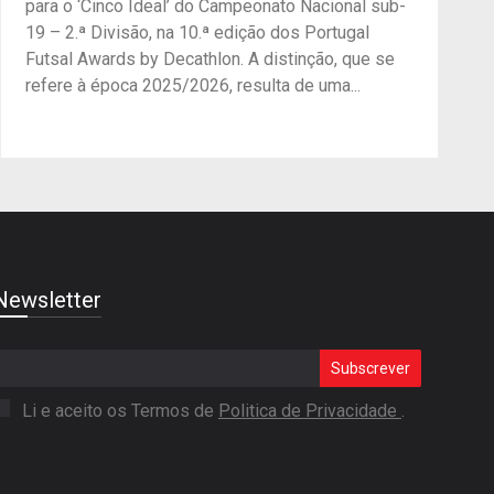
para o ‘Cinco Ideal’ do Campeonato Nacional sub-
19 – 2.ª Divisão, na 10.ª edição dos Portugal
Futsal Awards by Decathlon. A distinção, que se
refere à época 2025/2026, resulta de uma...
Newsletter
Subscrever
Li e aceito os Termos de
Politica de Privacidade
.