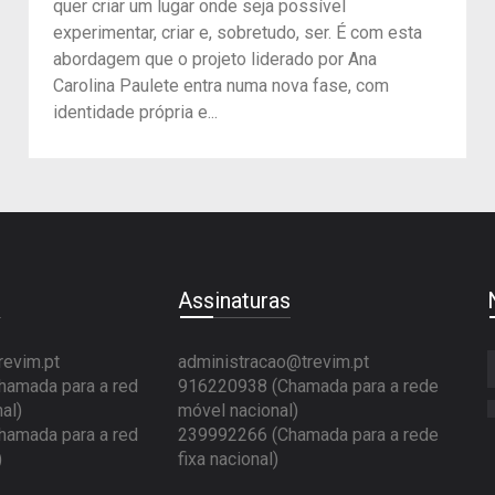
quer criar um lugar onde seja possível
experimentar, criar e, sobretudo, ser. É com esta
abordagem que o projeto liderado por Ana
Carolina Paulete entra numa nova fase, com
identidade própria e...
e
Assinaturas
revim.pt
administracao@trevim.pt
amada para a red
916220938 (Chamada para a rede
al)
móvel nacional)
amada para a red
239992266 (Chamada para a rede
)
fixa nacional)