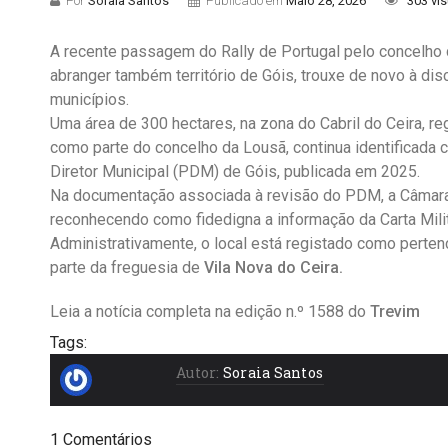
Por
Soraia Santos
Publicado em
Maio 28, 2026
303 vi
A recente passagem do Rally de Portugal pelo concelho d
abranger também território de Góis, trouxe de novo à dis
municípios.
Uma área de 300 hectares, na zona do Cabril do Ceira, re
como parte do concelho da Lousã, continua identificada 
Diretor Municipal (PDM) de Góis, publicada em 2025.
Na documentação associada à revisão do PDM, a Câmara 
reconhecendo como fidedigna a informação da Carta Milit
Administrativamente, o local está registado como perte
parte da freguesia de
Vila Nova do Ceira.
Leia a notícia completa na edição n.º 1588 do
Trevim
Tags:
Autor:
Soraia Santos
1 Comentários