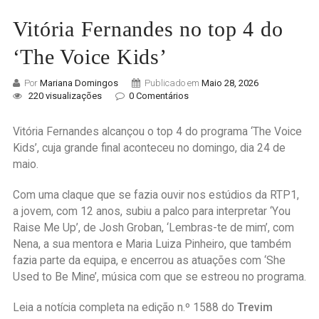
Vitória Fernandes no top 4 do
‘The Voice Kids’
Por
Mariana Domingos
Publicado em
Maio 28, 2026
220 visualizações
0 Comentários
Vitória Fernandes alcançou o top 4 do programa ‘The Voice
Kids’, cuja grande final aconteceu no domingo, dia 24 de
maio.
Com uma claque que se fazia ouvir nos estúdios da RTP1,
a jovem, com 12 anos, subiu a palco para interpretar ‘You
Raise Me Up’, de Josh Groban, ‘Lembras-te de mim’, com
Nena, a sua mentora e Maria Luiza Pinheiro, que também
fazia parte da equipa, e encerrou as atuações com ‘She
Used to Be Mine’, música com que se estreou no programa.
Leia a notícia completa na edição n.º 1588 do
Trevim