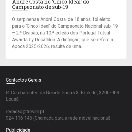
André Costa no ‘Cinco Ideal’ do
Campeonato de sub-19
O serpinense André Costa, de 18 anos, foi eleito
para o ‘Cinco Ideal’ do Campeonato Nacional sub-19
– 2.ª Divisão, na 10.ª edição dos Portugal Futsal
Awards by Decathlon. A distinção, que se refere à
época 2025/2026, resulta de uma...
Contactos Gerais
R. Combatentes da Grande Guerra 3, R/ch drt, 3200-909
Lousã
redacao@trevim.pt
924 116 145
(Chamada para a rede móvel nacional)
Publicidade