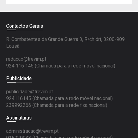
Contactos Gerais
R. Combatentes da Grande Guerra 3, R/ch drt, 3200-909
Lousã
redacao@trevim.pt
924 116 145
(Chamada para a rede móvel nacional)
Publicidade
publicidade@trevim.pt
924116145 (Chamada para a rede móvel nacional)
239992266 (Chamada para a rede fixa nacional)
Assinaturas
administracao@trevim.pt