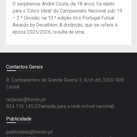
O serpinense André Costa, de 18 anos, foi eleito
para o ‘Cinco Ideal’ do Campeonato Nacional sub-19
– 2.ª Divisão, na 10.ª edição dos Portugal Futsal
Awards by Decathlon. A distinção, que se refere à
época 2025/2026, resulta de uma...
Contactos Gerais
R. Combatentes da Grande Guerra 3, R/ch drt, 3200-909
Lousã
redacao@trevim.pt
924 116 145
(Chamada para a rede móvel nacional)
Publicidade
publicidade@trevim.pt