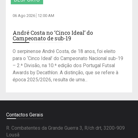
06 Ago 2026
12:00 AM
André Costa no ‘Cinco Ideal’ do
Campeonato de sub-19
O serpinense André Costa, de 18 anos, foi eleito
para o ‘Cinco Ideal’ do Campeonato Nacional sub-19
– 2.ª Divisão, na 10.ª edição dos Portugal Futsal
Awards by Decathlon. A distinção, que se refere à
época 2025/2026, resulta de uma...
Contactos Gerais
R. Combatentes da Grande Guerra 3, R/ch drt, 3200-909
Lousã