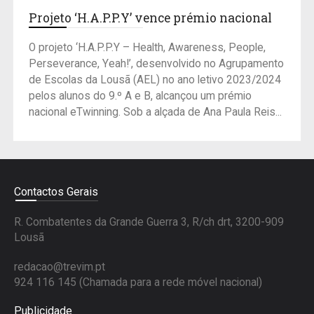
Projeto ‘H.A.P.P.Y’ vence prémio nacional
O projeto ‘H.A.P.P.Y – Health, Awareness, People,
Perseverance, Yeah!’, desenvolvido no Agrupamento
de Escolas da Lousã (AEL) no ano letivo 2023/2024
pelos alunos do 9.º A e B, alcançou um prémio
nacional eTwinning. Sob a alçada de Ana Paula Reis...
Contactos Gerais
R. Combatentes da Grande Guerra 3, R/ch drt, 3200-909
Lousã
redacao@trevim.pt
924 116 145
(Chamada para a rede móvel nacional)
Publicidade