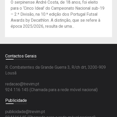
O serpinense André Costa, de 18 anos, foi eleito
para o ‘Cinco Ideal’ do Campeonato Nacional sub-19
– 2.ª Divisão, na 10.ª edição dos Portugal Futsal
Awards by Decathlon. A distinção, que se refere à
época 2025/2026, resulta de uma...
Contactos Gerais
R. Combatentes da Grande Guerra 3, R/ch drt, 3200-909
Lousã
redacao@trevim.pt
924 116 145
(Chamada para a rede móvel nacional)
Publicidade
publicidade@trevim.pt