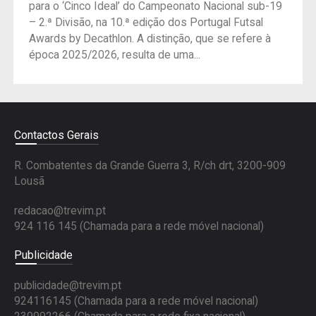
para o ‘Cinco Ideal’ do Campeonato Nacional sub-19
– 2.ª Divisão, na 10.ª edição dos Portugal Futsal
Awards by Decathlon. A distinção, que se refere à
época 2025/2026, resulta de uma...
Contactos Gerais
R. Combatentes da Grande Guerra 3, R/ch drt, 3200-909
Lousã
redacao@trevim.pt
924 116 145
(Chamada para a rede móvel nacional)
Publicidade
publicidade@trevim.pt
924116145 (Chamada para a rede móvel nacional)