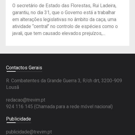
O secretário de Estado das Florestas, Rui Ladeira,
garantiu, no dia 31, que o Governo está a trabalhar
em alterações legislativas no âmbito da caça, uma
atividade “central” no controlo de espécies como o
javali, que tem causado elevados prejuízos,...
Contactos Gerais
R. Combatentes da Grande Guerra 3, R/ch drt, 3200-909
Lousã
redacao@trevim.pt
924 116 145
(Chamada para a rede móvel nacional)
Publicidade
publicidade@trevim.pt