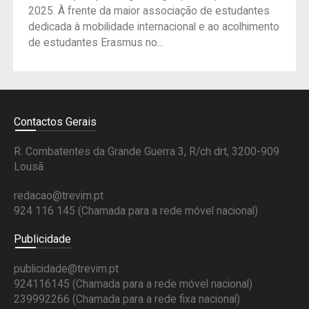
2025. À frente da maior associação de estudantes
dedicada à mobilidade internacional e ao acolhimento
de estudantes Erasmus no...
Contactos Gerais
R. Combatentes da Grande Guerra 3, R/ch drt, 3200-909
Lousã
redacao@trevim.pt
924 116 145
(Chamada para a rede móvel nacional)
Publicidade
publicidade@trevim.pt
924116145 (Chamada para a rede móvel nacional)
239992266 (Chamada para a rede fixa nacional)