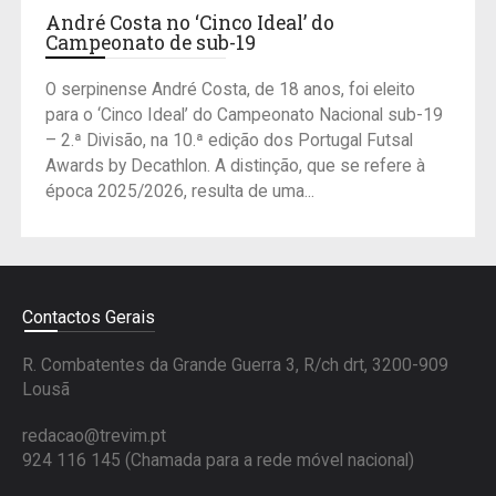
André Costa no ‘Cinco Ideal’ do
Campeonato de sub-19
O serpinense André Costa, de 18 anos, foi eleito
para o ‘Cinco Ideal’ do Campeonato Nacional sub-19
– 2.ª Divisão, na 10.ª edição dos Portugal Futsal
Awards by Decathlon. A distinção, que se refere à
época 2025/2026, resulta de uma...
Contactos Gerais
R. Combatentes da Grande Guerra 3, R/ch drt, 3200-909
Lousã
redacao@trevim.pt
924 116 145
(Chamada para a rede móvel nacional)