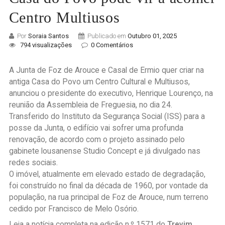
Centro Multiusos
Por
Soraia Santos
Publicado em
Outubro 01, 2025
794 visualizações
0 Comentários
A Junta de Foz de Arouce e Casal de Ermio quer criar na
antiga Casa do Povo um Centro Cultural e Multiusos,
anunciou o presidente do executivo, Henrique Lourenço, na
reunião da Assembleia de Freguesia, no dia 24
.
Transferido do Instituto da Segurança Social (ISS) para a
posse da Junta, o edifício vai sofrer uma profunda
renovação, de acordo com o projeto assinado pelo
gabinete lousanense
Studio
Concept
e já divulgado nas
redes sociais.
O imóvel, atualmente em elevado estado de degradação,
foi construído no final da década de 1960,
por
vontade da
população, na rua principal de Foz de Arouce, num terreno
cedido por Francisco de Melo Osório.
Leia a notícia completa na edição n.º 1571 do
T
revim
.