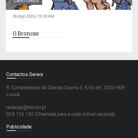
CARTUNES
06 Ago 2026
12:00 AM
O Broncas
Contactos Gerais
R. Combatentes da Grande Guerra 3, R/ch drt, 3200-909
Lousã
redacao@trevim.pt
924 116 145
(Chamada para a rede móvel nacional)
Publicidade