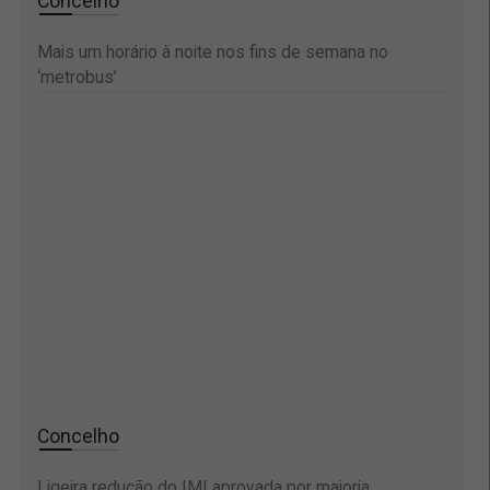
Concelho
Mais um horário à noite nos fins de semana no
‘metrobus’
Concelho
Ligeira redução do IMI aprovada por maioria