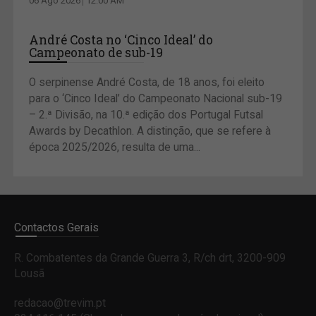
06 Ago 2026
12:00 AM
André Costa no ‘Cinco Ideal’ do
Campeonato de sub-19
O serpinense André Costa, de 18 anos, foi eleito
para o ‘Cinco Ideal’ do Campeonato Nacional sub-19
– 2.ª Divisão, na 10.ª edição dos Portugal Futsal
Awards by Decathlon. A distinção, que se refere à
época 2025/2026, resulta de uma...
Contactos Gerais
R. Combatentes da Grande Guerra 3, R/ch drt, 3200-909
Lousã
redacao@trevim.pt