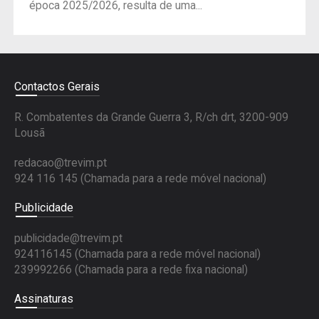
época 2025/2026, resulta de uma...
Contactos Gerais
R. Combatentes da Grande Guerra 3, R/ch drt, 3200-909
Lousã
redacao@trevim.pt
924 116 145
(Chamada para a rede móvel nacional)
Publicidade
publicidade@trevim.pt
924116145 (Chamada para a rede móvel nacional)
239992266 (Chamada para a rede fixa nacional)
Assinaturas