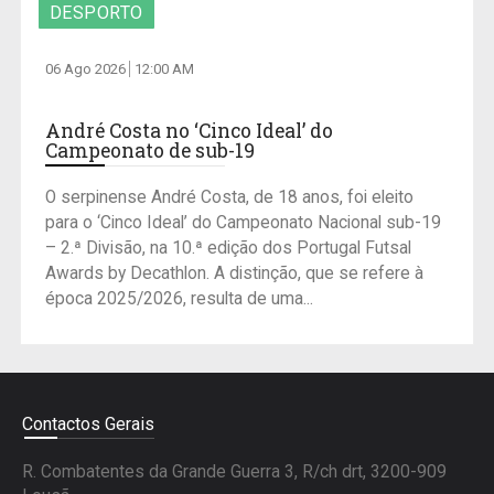
DESPORTO
06 Ago 2026
12:00 AM
André Costa no ‘Cinco Ideal’ do
Campeonato de sub-19
O serpinense André Costa, de 18 anos, foi eleito
para o ‘Cinco Ideal’ do Campeonato Nacional sub-19
– 2.ª Divisão, na 10.ª edição dos Portugal Futsal
Awards by Decathlon. A distinção, que se refere à
época 2025/2026, resulta de uma...
Contactos Gerais
R. Combatentes da Grande Guerra 3, R/ch drt, 3200-909