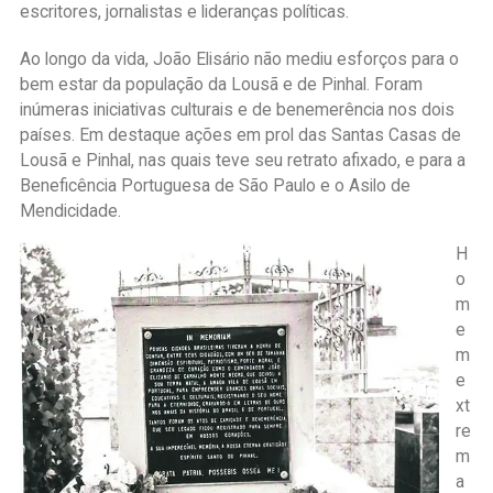
escritores, jornalistas e lideranças políticas.
Ao longo da vida, João Elisário não mediu esforços para o
bem estar da população da Lousã e de Pinhal. Foram
inúmeras iniciativas culturais e de benemerência nos dois
países. Em destaque ações em prol das Santas Casas de
Lousã e Pinhal, nas quais teve seu retrato afixado, e para a
Beneficência Portuguesa de São Paulo e o Asilo de
Mendicidade.
H
o
m
e
m
e
xt
re
m
a