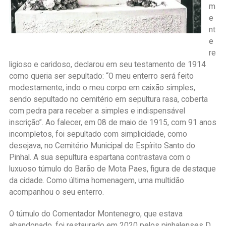
m
e
nt
e
re
ligioso e caridoso, declarou em seu testamento de 1914
como queria ser sepultado: “O meu enterro será feito
modestamente, indo o meu corpo em caixão simples,
sendo sepultado no cemitério em sepultura rasa, coberta
com pedra para receber a simples e indispensável
inscrição”. Ao falecer, em 08 de maio de 1915, com 91 anos
incompletos, foi sepultado com simplicidade, como
desejava, no Cemitério Municipal de Espírito Santo do
Pinhal. A sua sepultura espartana contrastava com o
luxuoso túmulo do Barão de Mota Paes, figura de destaque
da cidade. Como última homenagem, uma multidão
acompanhou o seu enterro.
O túmulo do Comentador Montenegro, que estava
abandonado, foi restaurado em 2020 pelos pinhalenses D.