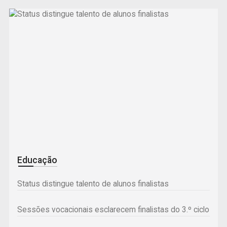
Desporto
Mariana Jesus ajuda a fazer história na Académica de
Educação
Coimbra
Status distingue talento de alunos finalistas
Serpins volta a ser palco de prova nacional de trial
Sessões vocacionais esclarecem finalistas do 3.º ciclo