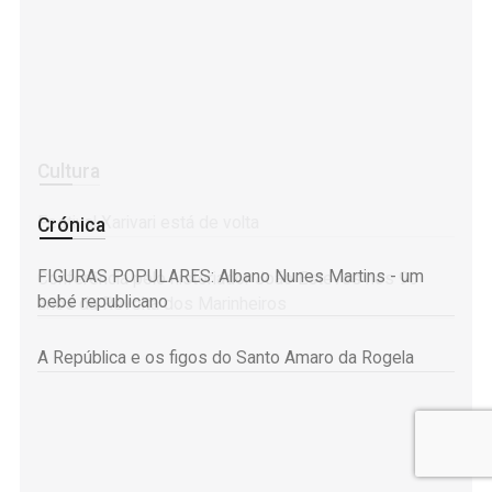
Cultura
Festival Xarivari está de volta
Crónica
FIGURAS POPULARES: Albano Nunes Martins - um
Conferência pelo historiador João Esteves nos 90
bebé republicano
anos da Revolta dos Marinheiros
A República e os figos do Santo Amaro da Rogela