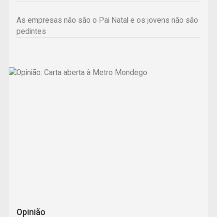
Festival de Folclore reuniu Portugal em Serpins
Summer Cup continua a ser um ponto de encontro no
As empresas não são o Pai Natal e os jovens não são
voleibol
pedintes
Opinião