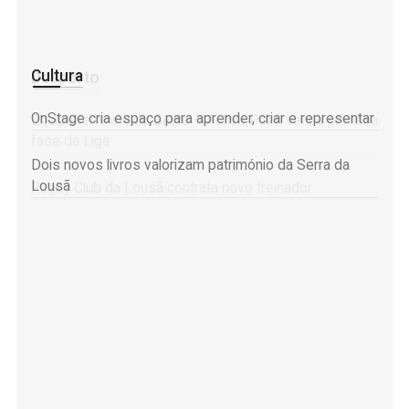
Cultura
Desporto
OnStage cria espaço para aprender, criar e representar
Equipa feminina do Bairro – Active Point vence primeira
fase da Liga
Dois novos livros valorizam património da Serra da
Lousã
Rugby Club da Lousã contrata novo treinador