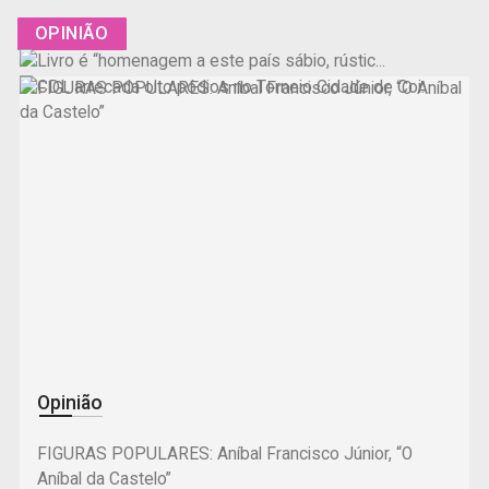
OPINIÃO
Cultura
Desporto
Opinião
Livro é “homenagem a este país sábio, rústico e
profundo”
CDL arrecada oito pódios no Torneio Cidade de
FIGURAS POPULARES: Aníbal Francisco Júnior, “O
Coimbra
Aníbal da Castelo”